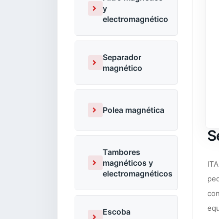
y
electromagnético
Separador
magnético
Polea magnética
S
Tambores
magnéticos y
ITA
electromagnéticos
ped
con
equ
Escoba