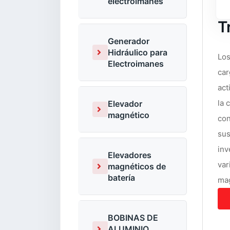
electroimanes
T
Generador
Hidráulico para
Los
Electroimanes
car
act
la 
Elevador
magnético
con
sus
inv
Elevadores
var
magnéticos de
batería
mag
BOBINAS DE
ALUMINIO