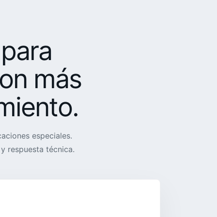
 para
con más
miento.
caciones especiales.
y respuesta técnica.