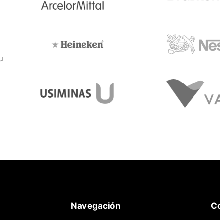
u
Navegación
C